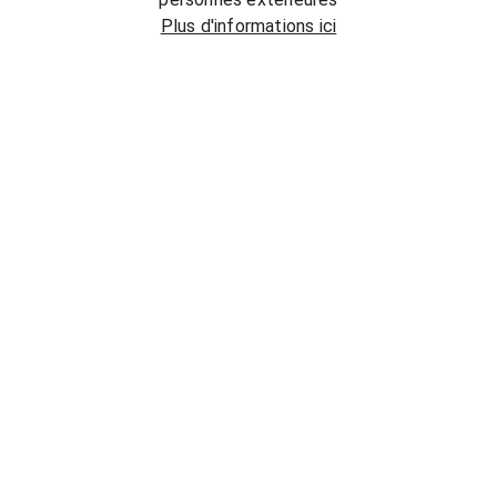
Plus d'informations ici
ASSOCIATION LCBO 
(LOISIRS CULTURE 
BRETTEVILLE-SUR-ODON) 
Avenue de Woodbury B.P.41
14760 Bretteville-sur-Odon
lcboassociation@gmail.com
02 31 74 06 41